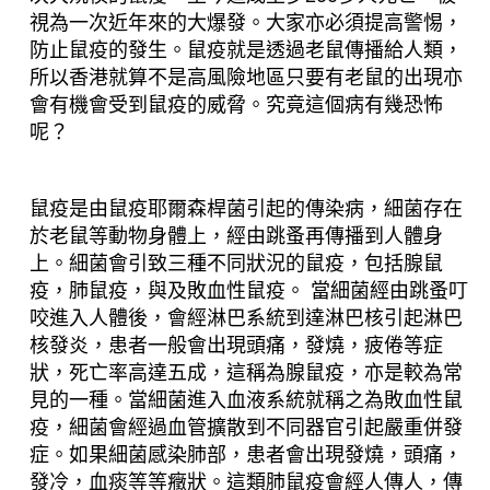
視為一次近年來的大爆發。大家亦必須提高警惕，
防止鼠疫的發生。鼠疫就是透過老鼠傳播給人類，
所以香港就算不是高風險地區只要有老鼠的出現亦
會有機會受到鼠疫的威脅。究竟這個病有幾恐怖
呢？
鼠疫是由鼠疫耶爾森桿菌引起的傳染病，細菌存在
於老鼠等
動物
身體上，經由跳蚤再傳播到人體身
上。細菌會引致三種不同狀況的鼠疫，包括腺鼠
疫，肺鼠疫，與及敗血性鼠疫。 當細菌經由跳蚤叮
咬進入人體後，會經淋巴系統到達淋巴核引起淋巴
核發炎，患者一般會出現頭痛，發燒，疲倦等症
狀，死亡率高達五成，這稱為腺鼠疫，亦是較為常
見的一種。當細菌進入血液系統就稱之為敗血性鼠
疫，細菌會經過血管擴散到不同器官引起嚴重併發
症。如果細菌感染肺部，患者會出現發燒，頭痛，
發冷，血痰等等癥狀。這類肺鼠疫會經人傳人，傳