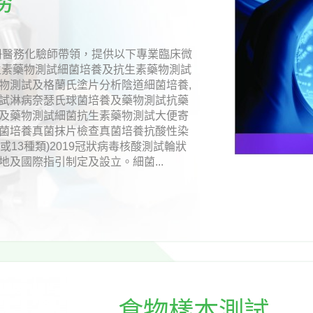
務
香港註冊醫務化驗師帶領，提供以下專業臨床微
生素藥物測試細菌培養及抗生素藥物測試
物測試及格蘭氏塗片分析陰道細菌培養,
試淋病奈瑟氏球菌培養及藥物測試抗藥
及藥物測試細菌抗生素藥物測試大便寄
菌培養真菌抹片檢查真菌培養抗酸性染
或13種類)2019冠狀病毒核酸測試輪狀
及國際指引制定及設立。細菌...
食物樣本測試