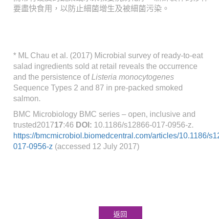
要盡快食用，以防止細菌增生及被細菌污染。
* ML Chau et al. (2017) Microbial survey of ready-to-eat
salad ingredients sold at retail reveals the occurrence
and the persistence of
Listeria monocytogenes
Sequence Types 2 and 87 in pre-packed smoked
salmon.
BMC Microbiology
BMC series – open, inclusive and
trusted
2017
17
:46
DOI:
10.1186/s12866-017-0956-z.
https://bmcmicrobiol.biomedcentral.com/articles/10.1186/s
017-0956-z
(accessed 12 July 2017)
返回