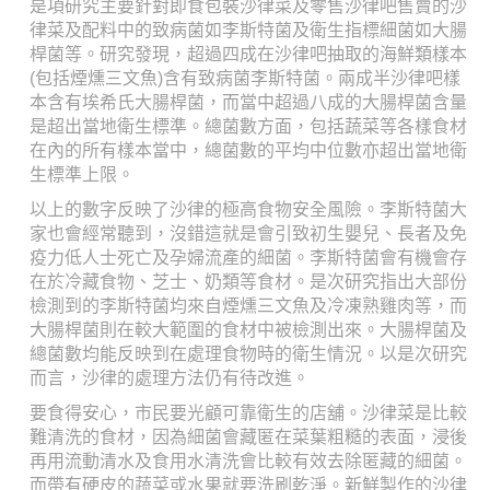
是項研究主要針對即食包裝沙律菜及零售沙律吧售賣的沙
律菜及配料中的致病菌如李斯特菌及衛生指標細菌如大腸
桿菌等。研究發現，超過四成在沙律吧抽取的海鮮類樣本
(包括煙燻三文魚)含有致病菌李斯特菌。兩成半沙律吧樣
本含有埃希氏大腸桿菌，而當中超過八成的大腸桿菌含量
是超出當地衛生標準。總菌數方面，包括蔬菜等各樣食材
在內的所有樣本當中，總菌數的平均中位數亦超出當地衛
生標準上限。
以上的數字反映了沙律的極高食物安全風險。李斯特菌大
家也會經常聽到，沒錯這就是會引致初生嬰兒、長者及免
疫力低人士死亡及孕婦流產的細菌。李斯特菌會有機會存
在於冷藏食物、芝士、奶類等食材。是次研究指出大部份
檢測到的李斯特菌均來自煙燻三文魚及冷凍熟雞肉等，而
大腸桿菌則在較大範圍的食材中被檢測出來。大腸桿菌及
總菌數均能反映到在處理食物時的衛生情況。以是次研究
而言，沙律的處理方法仍有待改進。
要食得安心，市民要光顧可靠衛生的店舖。沙律菜是比較
難清洗的食材，因為細菌會藏匿在菜葉粗糙的表面，浸後
再用流動清水及食用水清洗會比較有效去除匿藏的細菌。
而帶有硬皮的蔬菜或水果就要洗刷乾淨。新鮮製作的沙律