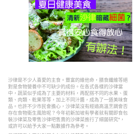
沙律是不少人喜愛的主食。豐富的維他命，膳食纖維等絕
對是食物營養中不可缺少的成份。在各式各樣的沙律當
中，蔬菜似乎成為了主要的材料，再配搭不同的水果、蛋
類、肉類、乾果等等，加上不同汁醬，成為了一道美味食
品。也許不少市民會擔心，沙律菜沒有經過高溫烹調會否
存在食物衛生風險呢？今年初新加坡有學者就有關即食包
裝沙律菜及零售沙律吧售賣的沙律菜進行了細菌研究*，
或許可以給予大家一點數據作為參考。