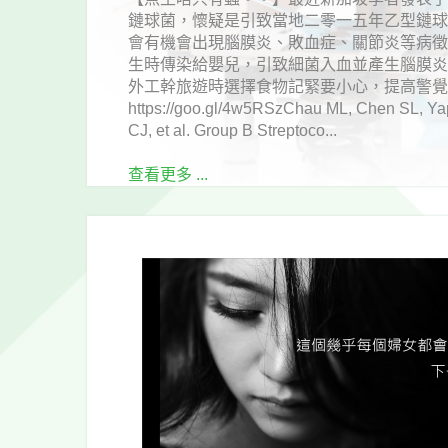
鏈球菌，懷疑是引致當地二零一五年乙型鏈
會有機會出現腦膜炎、敗血症、關節炎等病
生時傳染給嬰兒，引致細菌入血並產生腦膜
外工幹旅遊時選擇食物記緊要小心，提高警
https://goo.gl/4w5RSzChau ML, Chen SL, Ya
CJ, et al. Group B Streptoco...
查看更多 ...