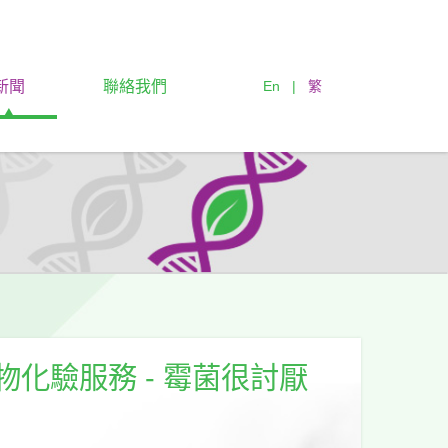
新聞
聯絡我們
En
|
繁
 微生物化驗服務 - 霉菌很討厭