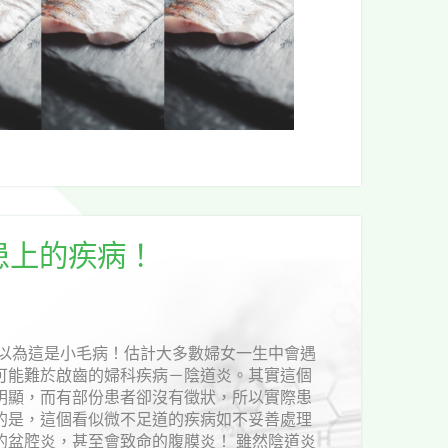
患上的疾病！
別以為這是小毛病！估計大多數婦女一生中會遇
可能難於啟齒的婦科疾病－陰道炎。其實這個
明顯，而有部份患者卻沒有徵狀，所以實際患
的是，這個看似微不足道的疾病如不妥善處理
的盆腔炎，甚至會致命的腹膜炎！ 雖然陰道炎