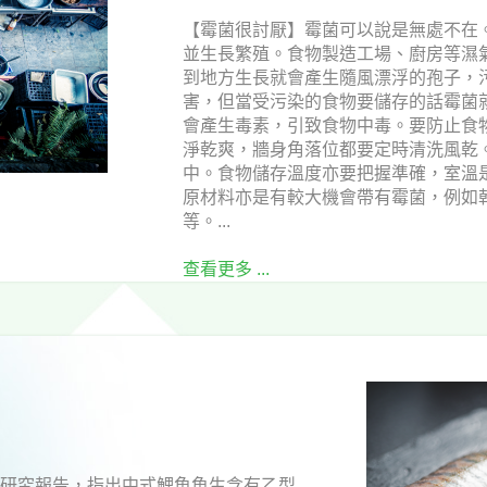
【霉菌很討厭】霉菌可以說是無處不在
並生長繁殖。食物製造工場、廚房等濕
到地方生長就會產生隨風漂浮的孢子，
害，但當受污染的食物要儲存的話霉菌
會產生毒素，引致食物中毒。要防止食
淨乾爽，牆身角落位都要定時清洗風乾
中。食物儲存溫度亦要把握準確，室溫
原材料亦是有較大機會帶有霉菌，例如
等。...
查看更多 ...
了研究報告，指出中式鯉魚魚生含有乙型