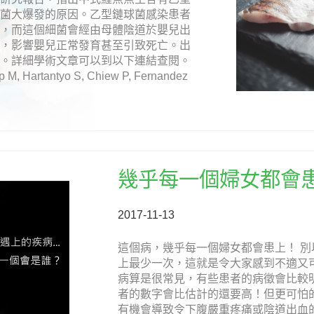
球菌大爆發的原因。乙型鏈球菌感染患者
徵，而這個細菌會經由母體陰道於嬰兒出
炎，影響嬰兒正常發育甚至引致死亡。出
覺。詳細學術文章可以到以下連結查閱。
p M, Hartantyo S, Chiew P, Fernandez
幾乎每一個婦女都會
2017-11-13
這個病，幾乎每一個婦女都會患上！ 
上最少一次，這就是令大家感到不適又
病算是很常見，有些患者的病徵會比較
者的數字會比估計的還要高！但更可怕
有機會導致令下腹嚴重疼痛或陰道出血