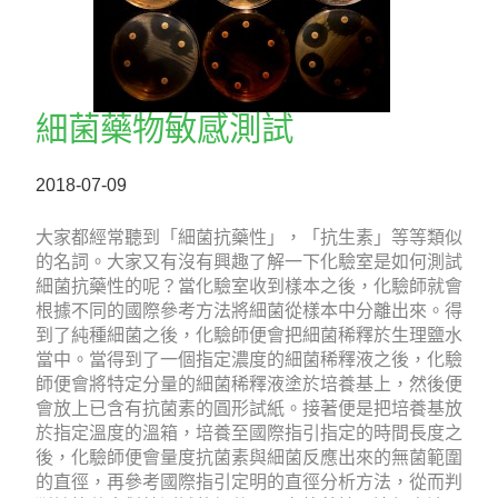
細菌藥物敏感測試
2018-07-09
大家都經常聽到「細菌抗藥性」，「抗生素」等等類似
的名詞。大家又有沒有興趣了解一下化驗室是如何測試
細菌抗藥性的呢？當化驗室收到樣本之後，化驗師就會
根據不同的國際參考方法將細菌從樣本中分離出來。得
到了純種細菌之後，化驗師便會把細菌稀釋於生理鹽水
當中。當得到了一個指定濃度的細菌稀釋液之後，化驗
師便會將特定分量的細菌稀釋液塗於培養基上，然後便
會放上已含有抗菌素的圓形試紙。接著便是把培養基放
於指定溫度的溫箱，培養至國際指引指定的時間長度之
後，化驗師便會量度抗菌素與細菌反應出來的無菌範圍
的直徑，再參考國際指引定明的直徑分析方法，從而判