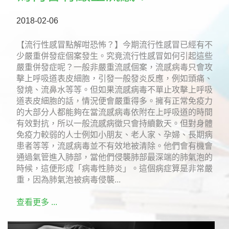
2018-02-06
【流行性感冒點解咁恐怖？】今期流行性感冒已經有不
少嚴重併發症個案發生。究竟流行性感冒如何引起這些
嚴重併發症呢？一般非嚴重流感個案，流感病毒只會攻
擊上呼吸道表皮細胞，引發一般發炎反應，例如頭痛、
發燒、流鼻水等等。但如果流感病毒不單止攻擊上呼吸
道表皮細胞的話，情況便會嚴重得多。擁有正常免疫力
的大部分人都能夠在當流感病毒依附在上呼吸道的時間
有效對抗，所以一般流感病徵只會持續數天。但對身體
免疫力較弱的人士例如小朋友、老人家、孕婦、長期病
患者等等，流感病毒並不有效地被清除。他們會有機會
通過氣管進入肺部，當他們侵襲肺部最深端的肺氣泡的
時候，這便形成「病毒性肺炎」。這個病症算是非常嚴
重，因為肺氣泡被病毒侵襲...
查看更多 ...