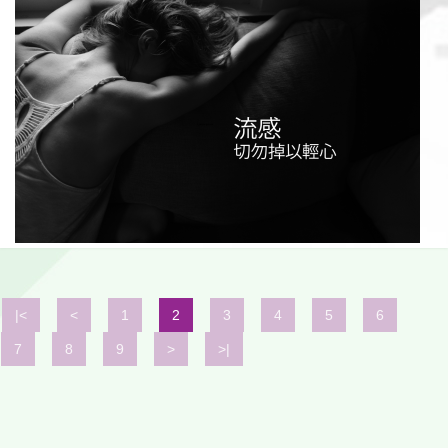
|<
<
1
2
3
4
5
6
7
8
9
>
>|