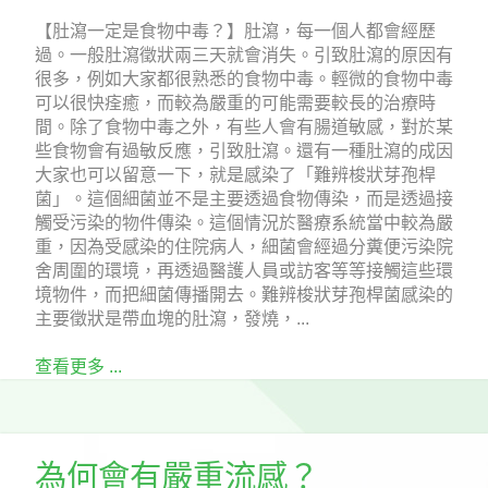
【肚瀉一定是食物中毒？】肚瀉，每一個人都會經歷
過。一般肚瀉徵狀兩三天就會消失。引致肚瀉的原因有
很多，例如大家都很熟悉的食物中毒。輕微的食物中毒
可以很快痊癒，而較為嚴重的可能需要較長的治療時
間。除了食物中毒之外，有些人會有腸道敏感，對於某
些食物會有過敏反應，引致肚瀉。還有一種肚瀉的成因
大家也可以留意一下，就是感染了「難辨梭狀芽孢桿
菌」。這個細菌並不是主要透過食物傳染，而是透過接
觸受污染的物件傳染。這個情況於醫療系統當中較為嚴
重，因為受感染的住院病人，細菌會經過分糞便污染院
舍周圍的環境，再透過醫護人員或訪客等等接觸這些環
境物件，而把細菌傳播開去。難辨梭狀芽孢桿菌感染的
主要徵狀是帶血塊的肚瀉，發燒，...
查看更多 ...
為何會有嚴重流感？