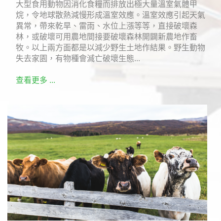
大型食用動物因消化食糧而排放出極大量溫室氣體甲
烷，令地球散熱減慢形成溫室效應。溫室效應引起天氣
異常，帶來乾旱、雷雨、水位上漲等等，直接破壞森
林，或破壞可用農地間接要破壞森林開闢新農地作畜
牧。以上兩方面都是以減少野生土地作結果。野生動物
失去家園，有物種會滅亡破壞生態...
查看更多 ...