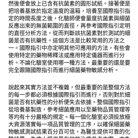
然後便會放上已含有抗菌素的圓形試紙。接著便是
把培養基放於指定溫度的溫箱，培養至國際指引指
定的時間長度之後，化驗師便會量度抗菌素與細菌
反應出來的無菌範圍的直徑，再參考國際指引定明
的直徑分析方法，從而判斷該抗菌素對於測試的細
菌是否有抗藥性。這個方法是比較常用的方法之
一。國際指引中亦定明其他可應用的方法，有些會
使用特定的藥物稀釋法或應用特定儀器而進行分
析。不論化驗室使用哪一種方法，最重要的還是要
完全跟隨國際指引而進行細菌藥物敏感分析。
說起來其實方法並不複雜，但最重要的是整個方法
的每一步都必須根據國際指引而進行，否則對於細
菌是否有抗藥性的分析便失去依據。整個國際指引
從培養基製造，參考細菌應用以至藥物品質管理等
等均有十分嚴格的規定。每一個化驗室必須投放極
大資源落實每一項品質管理的工序，以確保細菌藥
物敏感測試結果百分百可信，為醫生提供可靠的化