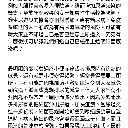
例如大腸桿菌容易入侵陰道，繼而增加尿道感染的
機會。至於年紀較輕的女士如果性生活較為頻繁，
發生尿道炎的機會亦相對增加。患有糖尿病，免疫
系統低的人士亦較為有高尿道感染的風險。可能有
時大家並不知道自己是否已經患上尿道炎，究竟有
什麼徵狀可以讓我們知道自己已經患上這個細菌感
染呢？
最明顯的徵狀莫過於小便赤痛或者排尿時有灼熱的
感覺。還有就是小便變得頻繁，經常覺得需要上厠
所。這有可能是因為細菌刺激到尿道令到大家感覺
到痕癢，繼而成為想排尿的感覺。但是大家千萬不
要因為不想常常上廁所而減少飲水，因為多飲開水
多排尿有助把細菌沖出尿道，加快痊癒。當尿道炎
進一步發展，細菌已經開始影響到尿道膀胱等位置
這時，病人排出的尿液會變得混濁或帶有血，而且
尿液的氣味亦會增強。如果發現以上的症狀，最好