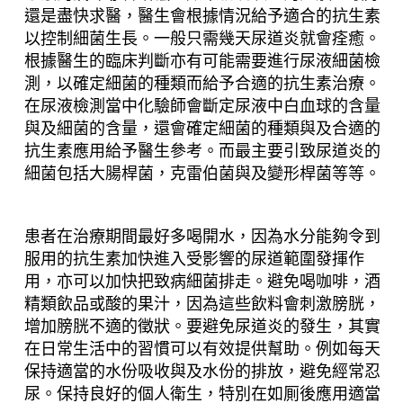
還是盡快求醫，醫生會根據情況給予適合的抗生素
以控制細菌生長。一般只需幾天尿道炎就會痊癒。
根據醫生的臨床判斷亦有可能需要進行尿液細菌檢
測，以確定細菌的種類而給予合適的抗生素治療。
在尿液檢測當中化驗師會斷定尿液中白血球的含量
與及細菌的含量，還會確定細菌的種類與及合適的
抗生素應用給予醫生參考。而最主要引致尿道炎的
細菌包括大腸桿菌，克雷伯菌與及變形桿菌等等。
患者在治療期間最好多喝開水，因為水分能夠令到
服用的抗生素加快進入受影響的尿道範圍發揮作
用，亦可以加快把致病細菌排走。避免喝咖啡，酒
精類飲品或酸的果汁，因為這些飲料會刺激膀胱，
增加膀胱不適的徵狀。要避免尿道炎的發生，其實
在日常生活中的習慣可以有效提供幫助。例如每天
保持適當的水份吸收與及水份的排放，避免經常忍
尿。保持良好的個人衛生，特別在如厠後應用適當