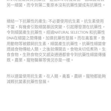
另一細菌，而令到第二隻原本沒有抗藥性變成有抗藥性。
總結一下抗藥性的產生
不必要使用抗生素，抗生素使用
:
不當，有機會引致細菌基因突變，引起爆發潛在抗藥性，
令到細菌產生抗藥性。經過
和抗藥性
NATURAL SELECTION
在細菌之間傳播，加速抗藥性發展。而在禽畜業，食
DNA
用動物等被餵飼抗生素，細菌產生抗藥性，抗藥性細菌
會
透過食物傳給人類，之後就傳開去。食物未切低煮熟，生
食食物，生熟食物交叉感染通通都會令到抗藥性細菌傳播
既。
農業，寵物醫藥等情況亦是一樣。
所以適當使用抗生素，在人類，禽畜，農耕，寵物都能夠
減輕抗菌素抗藥性發展。