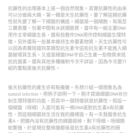
抗藥性的出現基本上是一個自然現象。
其實抗藥性的由來
可以分做兩大類，第一類是天生抗藥性。要了解這類抗藥
性就先要了解一下細菌的構造。細菌是一個細胞，有兩至
三層表層，包著中間有水狀細胞質，當中有一組主要
DNA
用作主宰細菌生長，還有些散件
用作控制細菌生理特
DNA
徵。另外還有一些基本維持生命要素物質。天生抗藥性可
以因為表層阻擋到某類型抗生素令這些抗生素不能進入細
菌破壞其生長。又或是細菌
令自己生產一些物質來抵
DNA
抗抗菌素。還有其他多種機制今次不詳談，因為今次要介
紹的重點是後天抗藥性。
後天抗藥性的產生亦有點複雜。先想介紹一個現象名為
natural selection。用例子說明一下。剛才提過細菌
DNA有控
生理特徵的功能，而其中一個特徵就是抗藥性。假設一
制
個細菌（呀細）入面可能有一條
是對抗生素
有抗藥
DNA
A
性，而這個細菌就生活在我的腸裡面。有一天我服食抗生
素
，把腸內沒有抗藥性的細菌殺掉，剩下呀細。
呀細開
A
始繁殖，於是現在整條腸都係是抗生素
有抗藥性的細
A