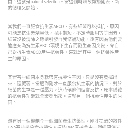
菌。這就是natural selection。當這個呀細被傳播開去，
新
的循環又開始。
當我們一直服食抗生素
，有些細菌可以抵抗，原因
ABCD
可能是抗生素劑量低，服用期短，不定時服用等等因素，
細菌沒被清除之餘還引發自我修補功能，還有因為他們要
適應充滿抗生素
環境下生存而發生基因突變，令自
ABCD
己對抗生素
產生抗藥性。這就是其中一個抗藥性產
ABCD
生的原因。
其實有些細菌本身就帶有抗藥性基因，只是沒有發揮出
來，隱藏著。當遇到剛才一直服食抗生素的情況下，對於
細菌的生存是一種壓力。這時候他們佢會反抗，原本隱藏
的抗藥性功能就會爆發出來。這就另一個抗藥性產生的原
因。
還有另一個機制令一個細菌產生抗藥性。剛才提過的散件
有些是負責抗藥性。這些
有機會由一個細菌傳去
DNA
DNA